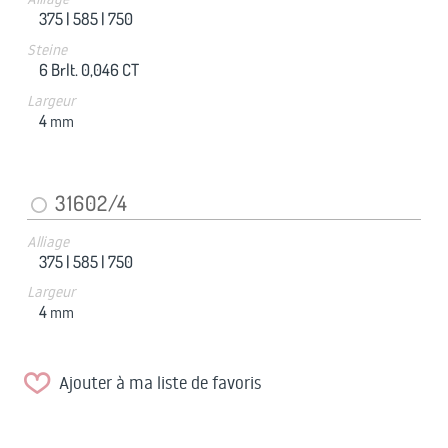
375 |
585 |
750
Steine
6 Brlt. 0,046 CT
Largeur
4
mm
31602/4
Alliage
375 |
585 |
750
Largeur
4
mm
Ajouter à ma liste de favoris