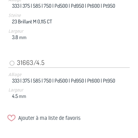
333 |
375 |
585 |
750 |
Pd500 |
Pd950 |
Pt600 |
Pt950
Steine
23 Brillant M 0,115 CT
Largeur
3.8
mm
31663/4.5
Alliage
333 |
375 |
585 |
750 |
Pd500 |
Pd950 |
Pt600 |
Pt950
Largeur
4.5
mm
Ajouter à ma liste de favoris