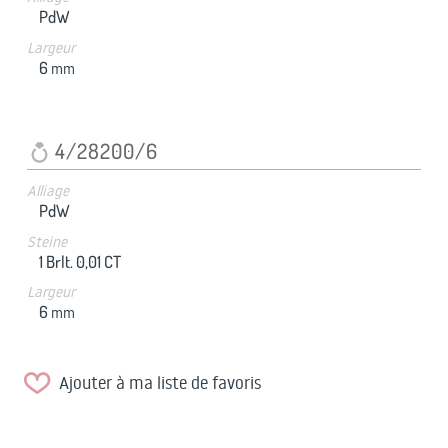
PdW
Largeur
6
mm
4/28200/6
Alliage
PdW
Steine
1 Brlt. 0,01 CT
Largeur
6
mm
Ajouter à ma liste de favoris