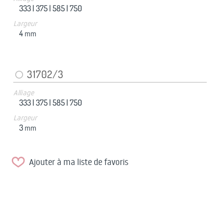
333 |
375 |
585 |
750
Largeur
4
mm
31702/3
Alliage
333 |
375 |
585 |
750
Largeur
3
mm
Ajouter à ma liste de favoris