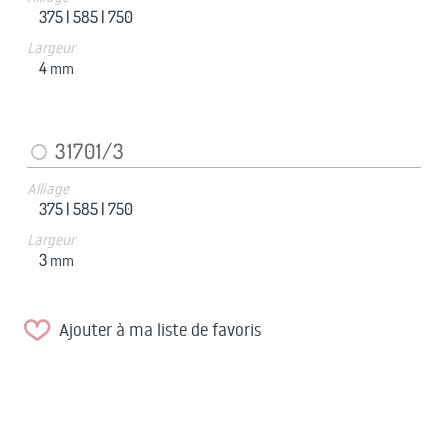
375 |
585 |
750
Largeur
4
mm
31701/3
Alliage
375 |
585 |
750
Largeur
3
mm
Ajouter à ma liste de favoris