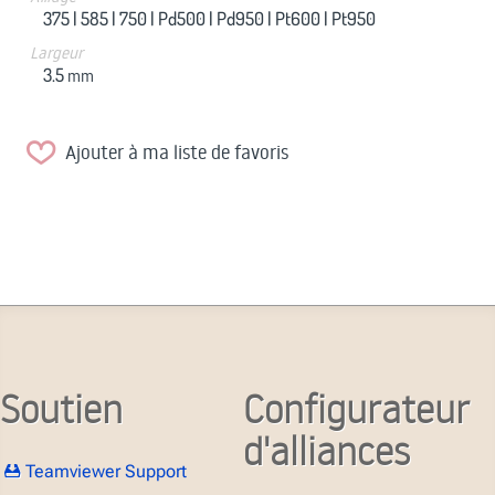
375 |
585 |
750 |
Pd500 |
Pd950 |
Pt600 |
Pt950
Largeur
3.5
mm
Ajouter à ma liste de favoris
Soutien
Configurateur
d'alliances
Teamviewer Support