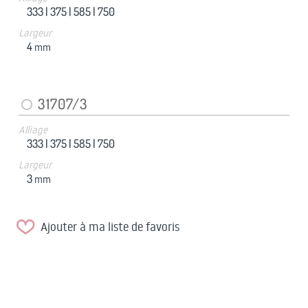
333 |
375 |
585 |
750
Largeur
4
mm
31707/3
Alliage
333 |
375 |
585 |
750
Largeur
3
mm
Ajouter à ma liste de favoris