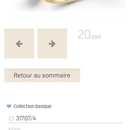
20
/269
Retour au sommaire
Collection basique
31707/4
Alliage