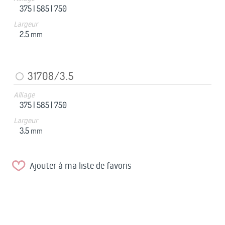
375 |
585 |
750
Largeur
2.5
mm
31708/3.5
Alliage
375 |
585 |
750
Largeur
3.5
mm
Ajouter à ma liste de favoris