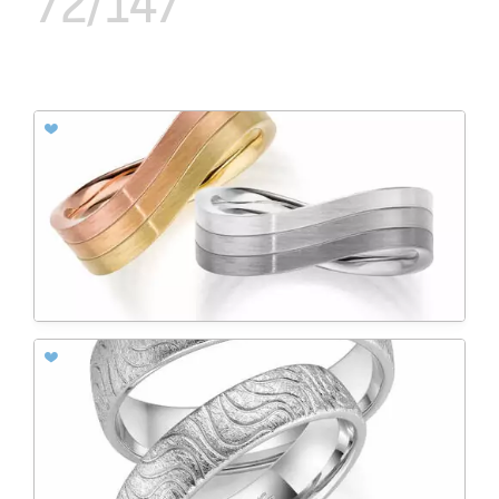
72/147