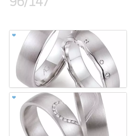
96/147